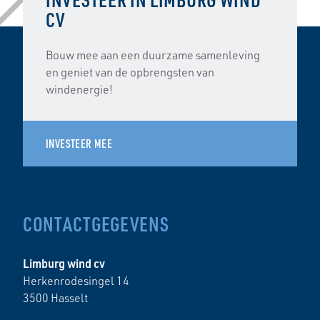
CV
Bouw mee aan een duurzame samenleving
en geniet van de opbrengsten van
windenergie!
INVESTEER MEE
CONTACTGEGEVENS
Limburg wind cv
Herkenrodesingel 14
3500 Hasselt