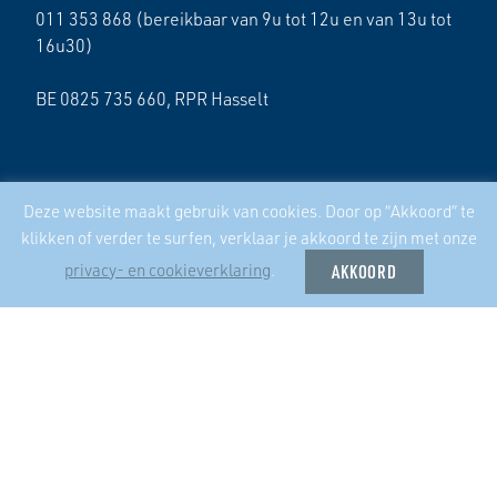
011 353 868 (bereikbaar van 9u tot 12u en van 13u tot
16u30)
BE 0825 735 660, RPR Hasselt
LAATSTE NIEUWS
Deze website maakt gebruik van cookies. Door op “Akkoord” te
klikken of verder te surfen, verklaar je akkoord te zijn met onze
17/04/2025
privacy- en cookieverklaring
.
AKKOORD
Samenwerking zustercoöperatie ECO2050
Overweeg de overdracht van jouw aandelen aan je
(klein)kinderen
Schrijf je in voor een bezoek aan ‘Coöperatief
woondromen in Vlaanderen’