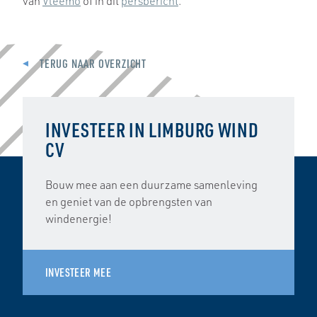
van
Vleemo
of in dit
persbericht
.
TERUG NAAR OVERZICHT
INVESTEER IN LIMBURG WIND
CV
Bouw mee aan een duurzame samenleving
en geniet van de opbrengsten van
windenergie!
INVESTEER MEE