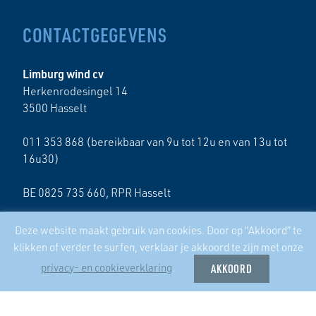
CONTACTGEGEVENS
Limburg wind cv
Herkenrodesingel 14
3500 Hasselt
011 353 868 (bereikbaar van 9u tot 12u en van 13u tot
16u30)
BE 0825 735 660, RPR Hasselt
Deze website maakt gebruik van cookies. Door op “Akkoord” te
klikken of verder te surfen, verklaar je akkoord te zijn met onze
privacy- en cookieverklaring
.
AKKOORD
17/04/2025
Samenwerking zustercoöperatie ECO2050