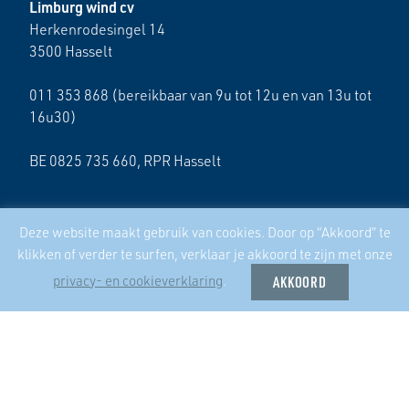
Limburg wind cv
Herkenrodesingel 14
3500 Hasselt
011 353 868 (bereikbaar van 9u tot 12u en van 13u tot
16u30)
BE 0825 735 660, RPR Hasselt
Deze website maakt gebruik van cookies. Door op “Akkoord” te
LAATSTE NIEUWS
klikken of verder te surfen, verklaar je akkoord te zijn met onze
privacy- en cookieverklaring
.
AKKOORD
17/04/2025
Samenwerking zustercoöperatie ECO2050
Overweeg de overdracht van jouw aandelen aan je
(klein)kinderen