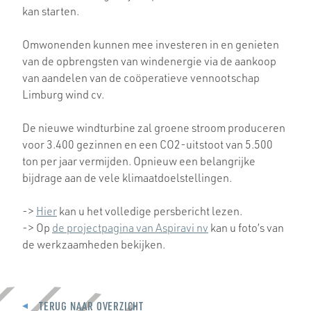
kan starten.
Omwonenden kunnen mee investeren in en genieten
van de opbrengsten van windenergie via de aankoop
van aandelen van de coöperatieve vennootschap
Limburg wind cv.
De nieuwe windturbine zal groene stroom produceren
voor 3.400 gezinnen en een CO2-uitstoot van 5.500
ton per jaar vermijden. Opnieuw een belangrijke
bijdrage aan de vele klimaatdoelstellingen.
->
Hier
kan u het volledige persbericht lezen.
-> Op
de projectpagina van Aspiravi nv
kan u foto’s van
de werkzaamheden bekijken.
TERUG NAAR OVERZICHT